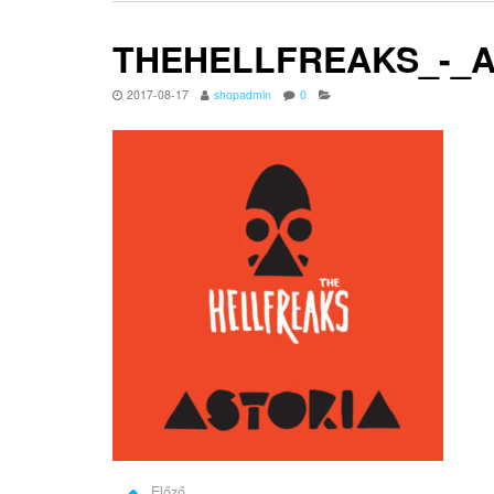
THEHELLFREAKS_-_A
2017-08-17
shopadmin
0
Előző