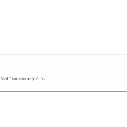
zőket
*
karakterrel jelöltük