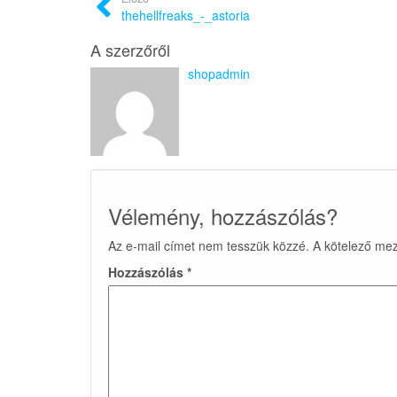
thehellfreaks_-_astoria
A szerzőről
shopadmin
Vélemény, hozzászólás?
Az e-mail címet nem tesszük közzé.
A kötelező me
Hozzászólás
*