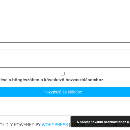
tése a böngészőben a következő hozzászólásomhoz.
A honlap további használatához a s
OUDLY POWERED BY
WORDPRESS
|
THEME:
E-SHOP
BY THEMES