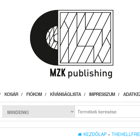
KOSÁR
FIÓKOM
KÍVÁNSÁGLISTA
IMPRESSZUM
ADATKE
KEZDŐLAP
»
THEHELLFRE