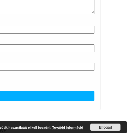
Elfogad
ütik használatát el kell fogadni.
További információ
4WP