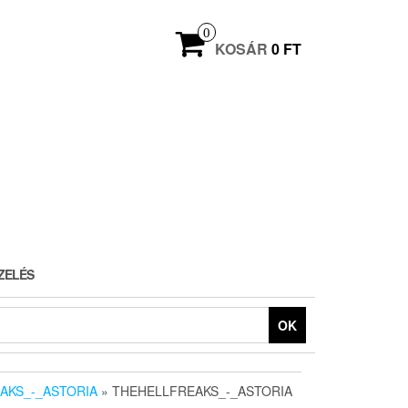
0
KOSÁR
0 FT
ZELÉS
OK
AKS_-_ASTORIA
» THEHELLFREAKS_-_ASTORIA