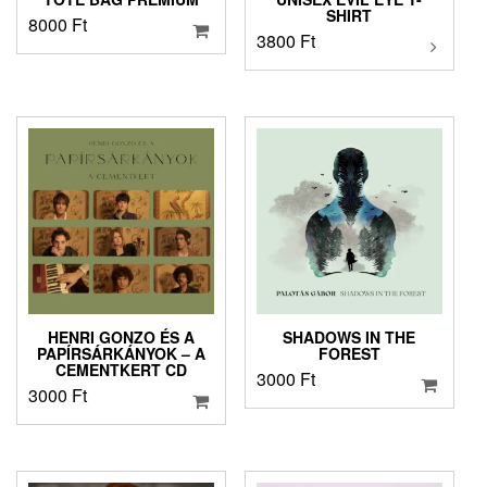
SHIRT
8000
Ft
3800
Ft
Ennek
a
terméknek
több
variációja
van.
A
változatok
a
termékoldalo
választhatók
ki
HENRI GONZO ÉS A
SHADOWS IN THE
PAPÍRSÁRKÁNYOK – A
FOREST
CEMENTKERT CD
3000
Ft
3000
Ft