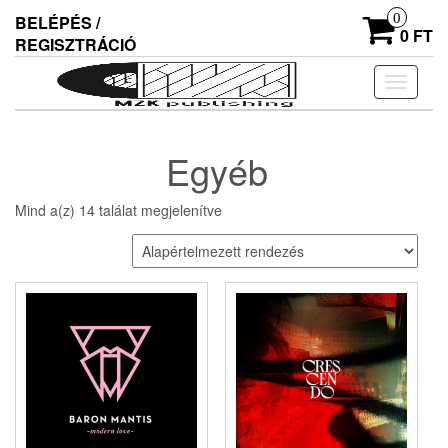
Skip
0
BELÉPÉS /
to
0 FT
REGISZTRÁCIÓ
the
content
Navigác
ki/beka
Egyéb
Mind a(z) 14 találat megjelenítve