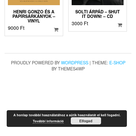
HENRI GONZO ÉS A
SOLTI ÁRPÁD – SHUT
PAPÍRSÁRKÁNYOK –
IT DOWN! – CD
VINYL
3000
Ft
9000
Ft
PROUDLY POWERED BY
WORDPRESS
|
THEME:
E-SHOP
BY THEMES4WP
A honlap további használatához a sütik használatát el kell fogadni.
Elfogad
További információ