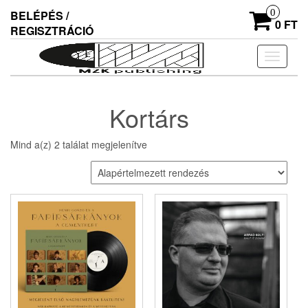
Skip
0
BELÉPÉS /
to
0 FT
REGISZTRÁCIÓ
the
content
Navigác
ki/beka
Kortárs
Mind a(z) 2 találat megjelenítve