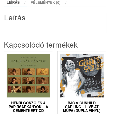
LEÍRÁS
VÉLEMÉNYEK (0)
mennyiség
Leírás
Kapcsolódó termékek
HENRI GONZO ÉS A
BJC & GUNHILD
PAPÍRSÁRKÁNYOK – A
CARLING – LIVE AT
CEMENTKERT CD
MÜPA (DUPLA VINYL)