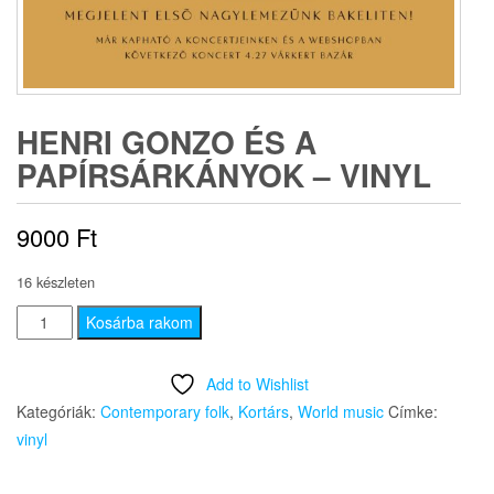
HENRI GONZO ÉS A
PAPÍRSÁRKÁNYOK – VINYL
9000
Ft
16 készleten
Henri
Kosárba rakom
Gonzo
és
Add to Wishlist
a
Kategóriák:
Contemporary folk
,
Kortárs
,
World music
Címke:
Papírsárkányok
vinyl
-
Vinyl