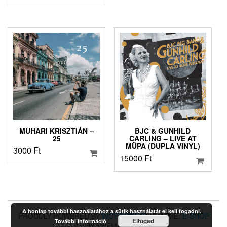
MUHARI KRISZTIÁN –
BJC & GUNHILD
25
CARLING – LIVE AT
MÜPA (DUPLA VINYL)
3000
Ft
15000
Ft
A honlap további használatához a sütik használatát el kell fogadni.
PROUDLY POWERED BY
WORDPRESS
|
THEME:
E-SHOP
Elfogad
További információ
BY THEMES4WP