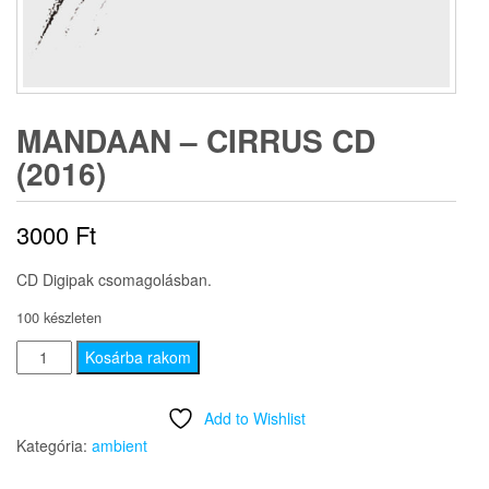
MANDAAN – CIRRUS CD
(2016)
3000
Ft
CD Digipak csomagolásban.
100 készleten
Mandaan
Kosárba rakom
-
Cirrus
Add to Wishlist
CD
Kategória:
ambient
(2016)