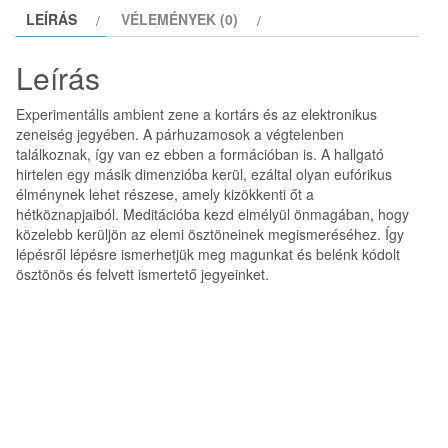
mennyiség
LEÍRÁS
VÉLEMÉNYEK (0)
Leírás
Experimentális ambient zene a kortárs és az elektronikus
zeneiség jegyében. A párhuzamosok a végtelenben
találkoznak, így van ez ebben a formációban is. A hallgató
hirtelen egy másik dimenzióba kerül, ezáltal olyan eufórikus
élménynek lehet részese, amely kizökkenti őt a
hétköznapjaiból. Meditációba kezd elmélyül önmagában, hogy
közelebb kerüljön az elemi ösztöneinek megismeréséhez. Így
lépésről lépésre ismerhetjük meg magunkat és belénk kódolt
ösztönös és felvett ismertető jegyeinket.