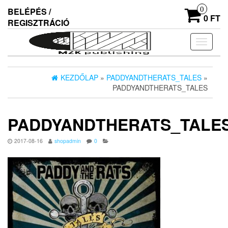
Skip
0
BELÉPÉS /
to
0 FT
REGISZTRÁCIÓ
the
content
Navigác
ki/beka
KEZDŐLAP
»
PADDYANDTHERATS_TALES
»
PADDYANDTHERATS_TALES
PADDYANDTHERATS_TALE
2017-08-16
shopadmin
0