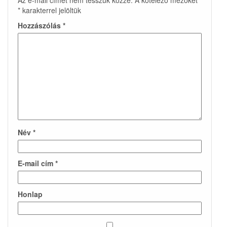
Az e-mail címet nem tesszük közzé.
A kötelező mezőket
*
karakterrel jelöltük
Hozzászólás
*
Név
*
E-mail cím
*
Honlap