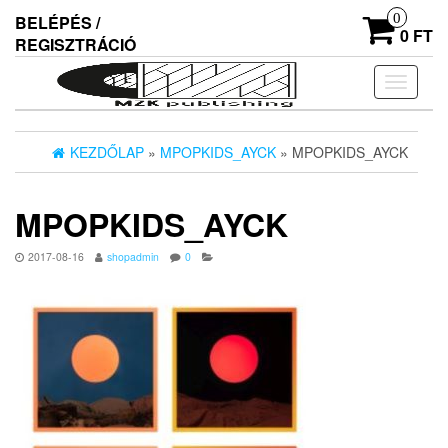
Skip
0
BELÉPÉS /
to
0 FT
REGISZTRÁCIÓ
the
content
Navigác
ki/beka
KEZDŐLAP
»
MPOPKIDS_AYCK
» MPOPKIDS_AYCK
MPOPKIDS_AYCK
2017-08-16
shopadmin
0