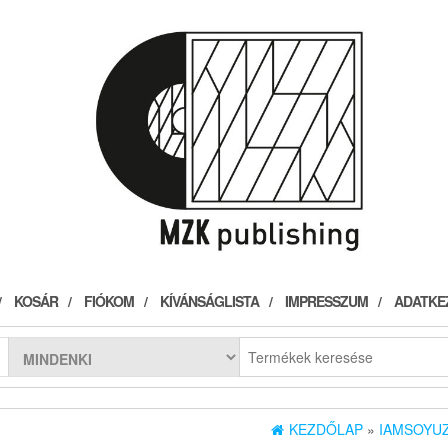
KOSÁR
FIÓKOM
KÍVÁNSÁGLISTA
IMPRESSZUM
ADATKE
KEZDŐLAP
»
IAMSOYUZ