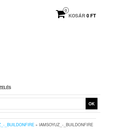
0
KOSÁR
0 FT
ZELÉS
OK
_-_BUILDONFIRE
» IAMSOYUZ_-_BUILDONFIRE