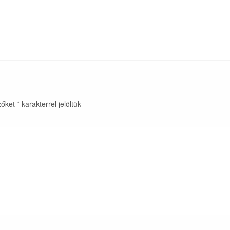
zőket
*
karakterrel jelöltük