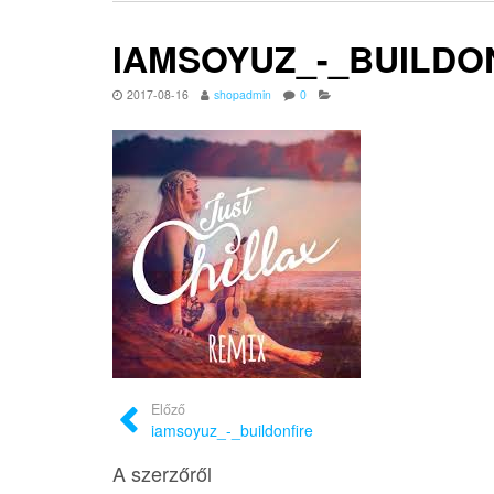
IAMSOYUZ_-_BUILDO
2017-08-16
shopadmin
0
Előző
iamsoyuz_-_buildonfire
A szerzőről