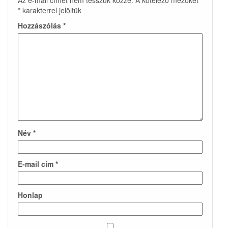
Az e-mail címet nem tesszük közzé.
A kötelező mezőket
*
karakterrel jelöltük
Hozzászólás
*
Név
*
E-mail cím
*
Honlap