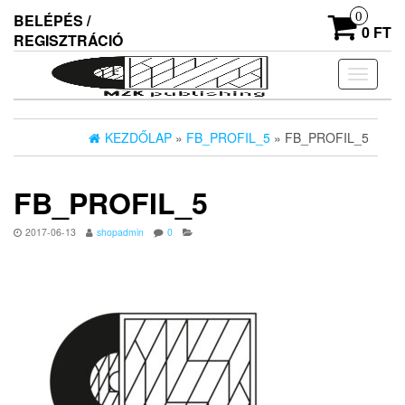
Skip
0
BELÉPÉS /
to
0 FT
REGISZTRÁCIÓ
the
content
Navigác
ki/beka
KEZDŐLAP
»
FB_PROFIL_5
» FB_PROFIL_5
FB_PROFIL_5
2017-06-13
shopadmin
0