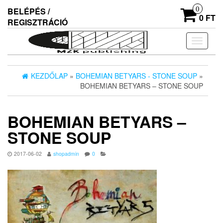
Skip
0
BELÉPÉS /
to
0 FT
REGISZTRÁCIÓ
the
content
Navigác
ki/beka
KEZDŐLAP
»
BOHEMIAN BETYARS - STONE SOUP
»
BOHEMIAN BETYARS – STONE SOUP
BOHEMIAN BETYARS –
STONE SOUP
2017-06-02
shopadmin
0