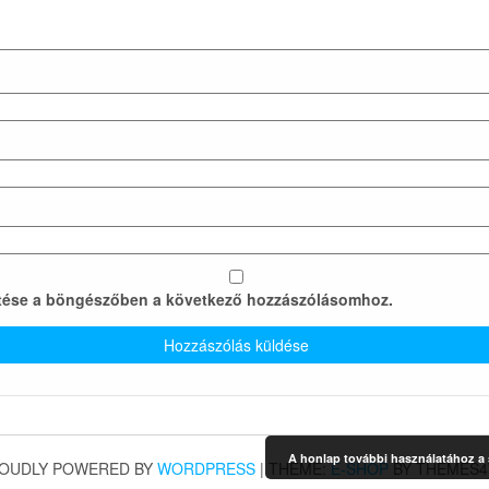
tése a böngészőben a következő hozzászólásomhoz.
A honlap további használatához a s
OUDLY POWERED BY
WORDPRESS
|
THEME:
E-SHOP
BY THEMES