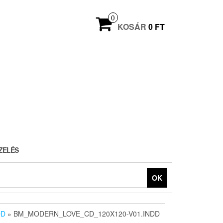
0
KOSÁR
0 FT
ZELÉS
OK
DD
» BM_MODERN_LOVE_CD_120X120-V01.INDD