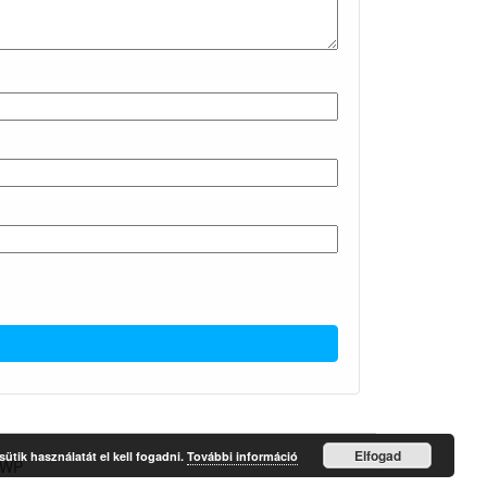
Elfogad
ütik használatát el kell fogadni.
További információ
4WP