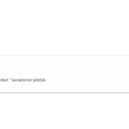
zőket
*
karakterrel jelöltük