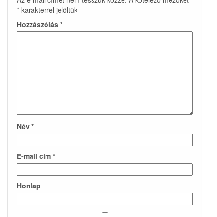
Az e-mail címet nem tesszük közzé.
A kötelező mezőket
*
karakterrel jelöltük
Hozzászólás
*
Név
*
E-mail cím
*
Honlap