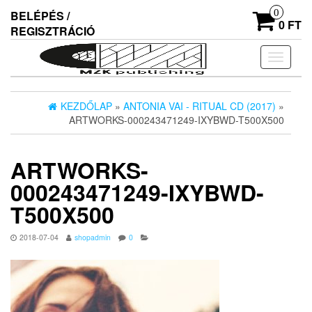
Skip
0
BELÉPÉS /
to
0 FT
REGISZTRÁCIÓ
the
content
Navigác
ki/beka
KEZDŐLAP
»
ANTONIA VAI - RITUAL CD (2017)
»
ARTWORKS-000243471249-IXYBWD-T500X500
ARTWORKS-
000243471249-IXYBWD-
T500X500
2018-07-04
shopadmin
0