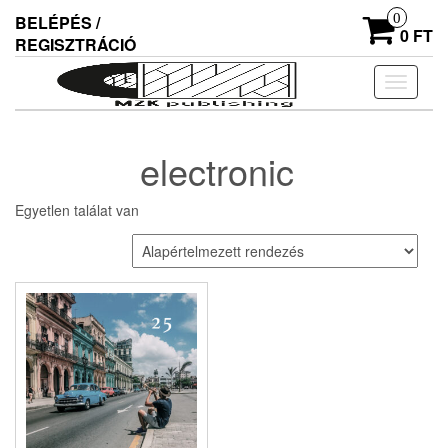
Skip
0
BELÉPÉS /
to
0 FT
REGISZTRÁCIÓ
the
content
Navigác
ki/beka
electronic
Egyetlen találat van