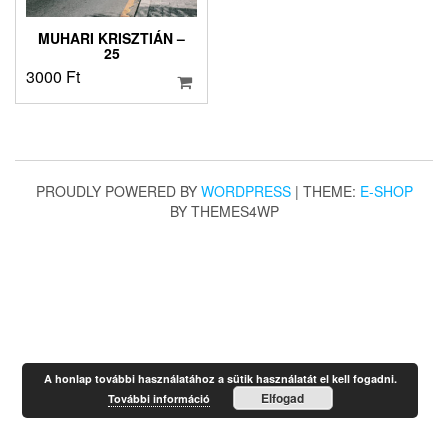
MUHARI KRISZTIÁN –
25
3000
Ft
PROUDLY POWERED BY
WORDPRESS
|
THEME:
E-SHOP
BY THEMES4WP
A honlap további használatához a sütik használatát el kell fogadni.
Elfogad
További információ